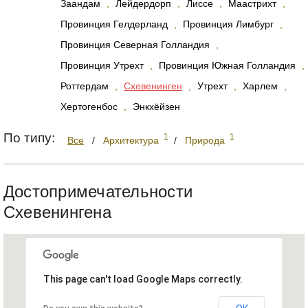
Заандам
,
Лейдердорп
,
Лиссе
,
Маастрихт
,
Провинция Гелдерланд
,
Провинция Лимбург
,
Провинция Северная Голландия
,
Провинция Утрехт
,
Провинция Южная Голландия
,
Роттердам
,
Схевенинген
,
Утрехт
,
Харлем
,
Хертогенбос
,
Энкхёйзен
По типу:
1
1
Все
/
Архитектура
/
Природа
Достопримечательности
Схевенингена
This page can't load Google Maps correctly.