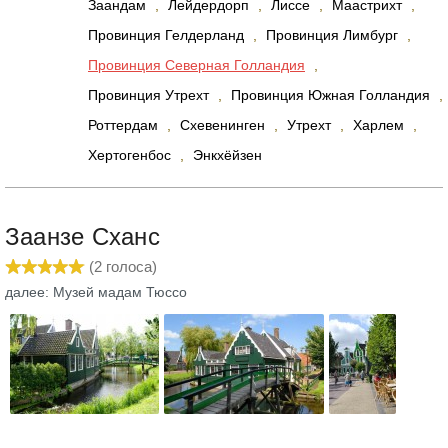
Заандам
,
Лейдердорп
,
Лиссе
,
Маастрихт
,
Провинция Гелдерланд
,
Провинция Лимбург
,
Провинция Северная Голландия
,
Провинция Утрехт
,
Провинция Южная Голландия
,
Роттердам
,
Схевенинген
,
Утрехт
,
Харлем
,
Хертогенбос
,
Энкхёйзен
Заанзе Сханс
(
2
голоса)
далее: Музей мадам Тюссо