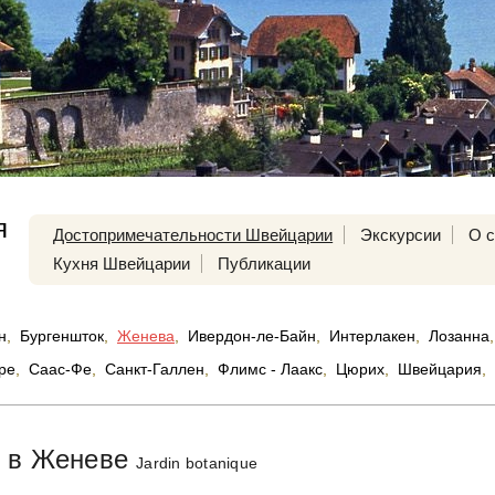
я
Достопримечательности Швейцарии
Экскурсии
О с
Кухня Швейцарии
Публикации
н
,
Бургеншток
,
Женева
,
Ивердон-ле-Байн
,
Интерлакен
,
Лозанна
,
ре
,
Саас-Фе
,
Санкт-Галлен
,
Флимс - Лаакс
,
Цюрих
,
Швейцария
,
д в Женеве
Jardin botanique