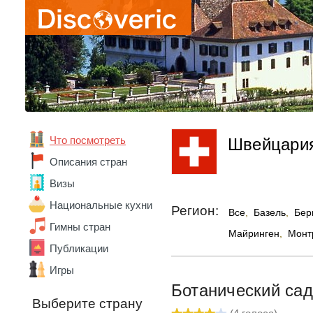
Что посмотреть
Швейцари
Описания стран
Визы
Национальные кухни
Регион:
Все
,
Базель
,
Бер
Гимны стран
Майринген
,
Монт
Публикации
Игры
Ботанический са
Выберите страну