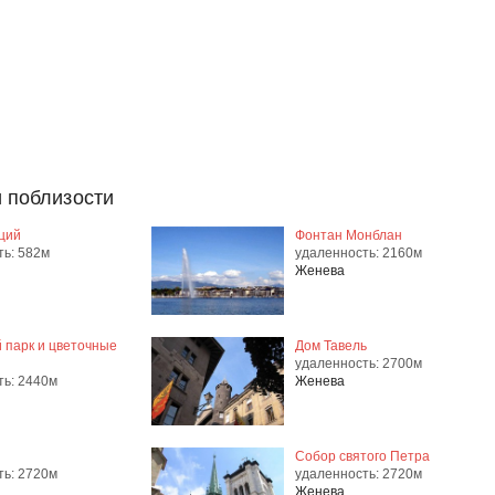
 поблизости
ций
Фонтан Монблан
ть: 582м
удаленность: 2160м
Женева
 парк и цветочные
Дом Тавель
удаленность: 2700м
ть: 2440м
Женева
Собор святого Петра
ть: 2720м
удаленность: 2720м
Женева