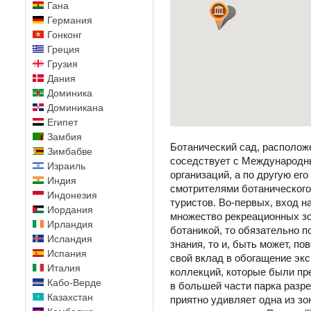
Гана
Германия
Гонконг
Греция
Грузия
Дания
Доминика
Доминикана
Египет
Замбия
Ботанический сад, располож
Зимбабве
соседствует с Международн
Израиль
организаций, а по другую ег
Индия
смотрителями ботанического
Индонезия
туристов. Во-первых, вход 
Иордания
множество рекреационных зон
Ирландия
ботаникой, то обязательно п
Исландия
знания, то и, быть может, п
Испания
свой вклад в обогащение экс
Италия
коллекций, которые были пр
Кабо-Верде
в большей части парка разре
Казахстан
приятно удивляет одна из зо