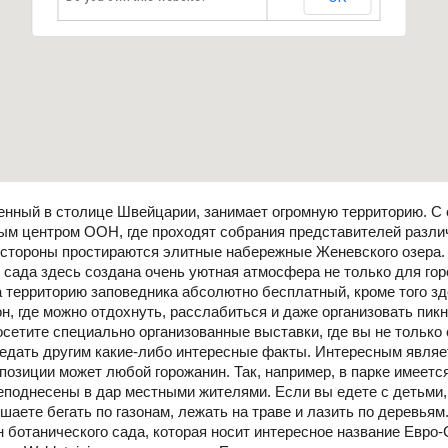
енный в столице Швейцарии, занимает огромную территорию. С 
ым центром ООН, где проходят собрания представителей разл
о стороны простираются элитные набережные Женевского озера.
 сада здесь создана очень уютная атмосфера не только для гор
на территорию заповедника абсолютно бесплатный, кроме того з
, где можно отдохнуть, расслабиться и даже организовать пикн
осетите специально организованные выставки, где вы не только
оведать другим какие-либо интересные факты. Интересным являет
позиции может любой горожанин. Так, например, в парке имеет
еподнесены в дар местными жителями. Если вы едете с детьми,
шаете бегать по газонам, лежать на траве и лазить по деревьям
н ботанического сада, которая носит интересное название Евро