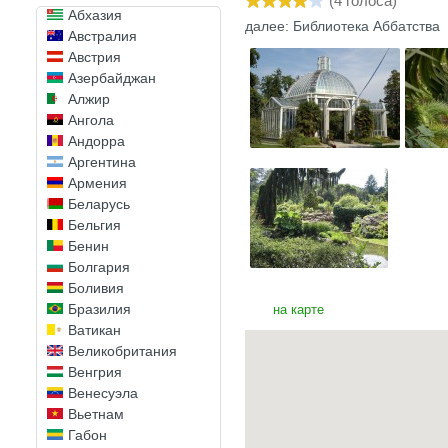
(
4
голоса)
Абхазия
далее: Библиотека Аббатства
Австралия
Австрия
Азербайджан
Алжир
Ангола
Андорра
Аргентина
Армения
Беларусь
Бельгия
Бенин
Болгария
Боливия
Бразилия
на карте
Ватикан
Великобритания
Венгрия
Венесуэла
Вьетнам
Габон