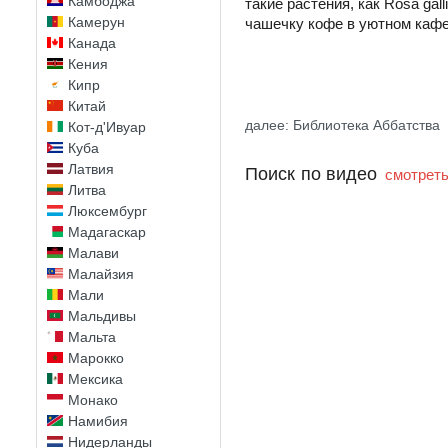
Камбоджа
такие растения, как Rosa gal
Камерун
чашечку кофе в уютном кафе
Канада
Кения
Кипр
Китай
далее: Библиотека Аббатства
Кот-д'Ивуар
Куба
Латвия
Поиск по видео
смотреть
Литва
Люксембург
Мадагаскар
Малави
Малайзия
Мали
Мальдивы
Мальта
Марокко
Мексика
Монако
Намибия
Нидерланды