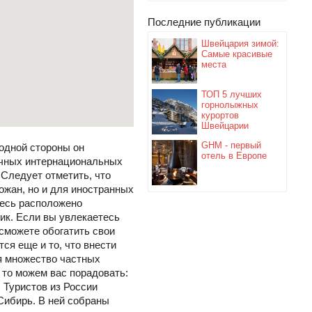
Последние публикации
Швейцария зимой:
Самые красивые
места
ТОП 5 лучших
горнолыжных
курортов
Швейцарии
GHM - первый
одной стороны он
отель в Европе
ичных интернациональных
 Следует отметить, что
ожан, но и для иностранных
десь расположено
ик. Если вы увлекаетесь
 сможете обогатить свои
ся еще и то, что внести
ся множество частных
 то можем вас порадовать:
. Туристов из России
-Сибирь. В ней собраны