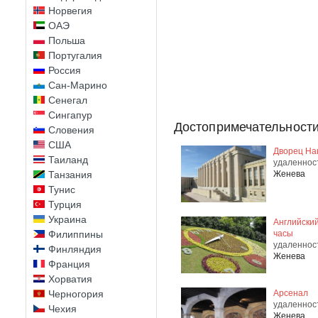
Норвегия
ОАЭ
Польша
Португалия
Россия
Сан-Марино
Сенегал
Сингапур
Достопримечательности
Словения
США
Дворец На
Таиланд
удаленнос
Танзания
Женева
Тунис
Турция
Украина
Английский
Филиппины
часы
удаленнос
Финляндия
Женева
Франция
Хорватия
Черногория
Арсенал
удаленнос
Чехия
Женева