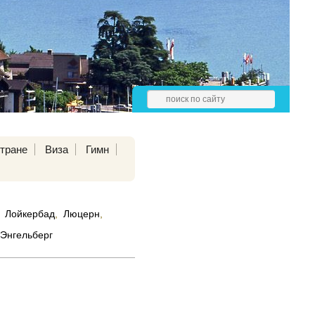
тране
Виза
Гимн
Лойкербад
,
Люцерн
,
Энгельберг