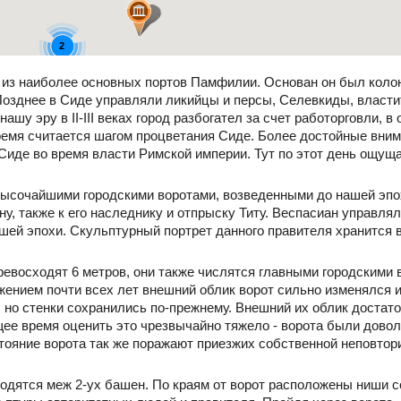
2
 из наиболее основных портов Памфилии. Основан он был коло
 Позднее в Сиде управляли ликийцы и персы, Селевкиды, власти
ашу эру в II-III веках город разбогател за счет работорговли, 
ремя считается шагом процветания Сиде. Более достойные вним
иде во время власти Римской империи. Тут по этот день ощущ
 высочайшими городскими воротами, возведенными до нашей эпох
у, также к его наследнику и отпрыску Титу. Веспасиан управлял
нашей эпохи. Скульптурный портрет данного правителя хранится 
ревосходят 6 метров, они также числятся главными городскими
яжением почти всех лет внешний облик ворот сильно изменялся 
 но стенки сохранились по-прежнему. Внешний их облик достато
ущее время оценить это чрезвычайно тяжело - ворота были дово
стояние ворота так же поражают приезжих собственной неповтор
одятся меж 2-ух башен. По краям от ворот расположены ниши со