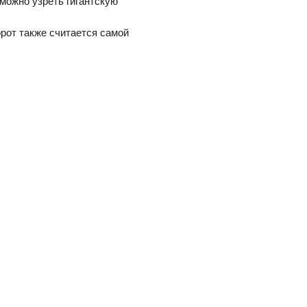
можно узреть гигантскую
орот также считается самой