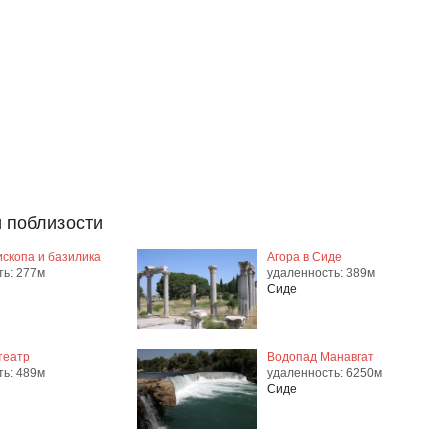
 поблизости
ископа и базилика
Агора в Сиде
ть: 277м
удаленность: 389м
Сиде
театр
Водопад Манавгат
ть: 489м
удаленность: 6250м
Сиде