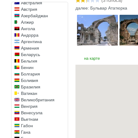
(
3
голоса)
Австралия
далее: Бульвар Ататюрка
Австрия
Азербайджан
Алжир
Ангола
Андорра
Аргентина
Армения
Беларусь
на карте
Бельгия
Бенин
Болгария
Боливия
Бразилия
Ватикан
Великобритания
Венгрия
Венесуэла
Вьетнам
Габон
Гана