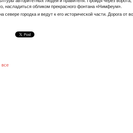
птуры авторитетных людей и правителя. Пройдя через ворота, 
то, насладиться обликом прекрасного фонтана «Нимфеум».
 севере городка и ведут к его исторической части. Дорога от в
 все