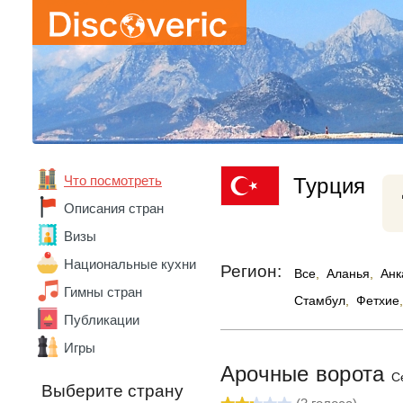
Что посмотреть
Турция
Описания стран
Визы
Национальные кухни
Регион:
Все
,
Аланья
,
Анк
Гимны стран
Стамбул
,
Фетхие
,
Публикации
Игры
Арочные ворота
Ce
Выберите страну
Абхазия