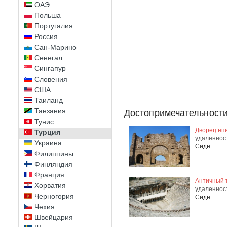
ОАЭ
Польша
Португалия
Россия
Сан-Марино
Сенегал
Сингапур
Словения
США
Таиланд
Танзания
Достопримечательности
Тунис
Дворец еп
Турция
удаленнос
Украина
Сиде
Филиппины
Финляндия
Франция
Античный 
Хорватия
удаленнос
Черногория
Сиде
Чехия
Швейцария