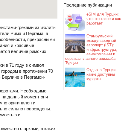
Последние публикации
eSIM для Турции:
что это такое и как
работает
нистами-греками из Эолиты
тели Рима и Пергама, а
Стамбульский
в особенности, прекрасными
международный
ания и красивые
аэропорт (IST):
инфраструктура,
ается величие римских
авиакомпании и
сервисы главного авиахаба
Турции
и в 71 году в символ
Отдых в Турции:
 городом в протяжении 70
какие доступны
в Берлине в Пергамон-
курорты
 воротами. Необходимо
и на данный момент они
чно оригинален и
льно сильно повреждены.
имостью и
вместно с арками, в каких