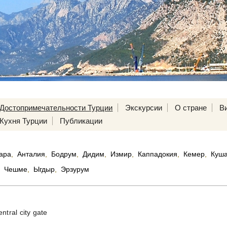
Достопримечательности Турции
Экскурсии
О стране
В
Кухня Турции
Публикации
ара
,
Анталия
,
Бодрум
,
Дидим
,
Измир
,
Каппадокия
,
Кемер
,
Куш
Чешме
,
Ыгдыр
,
Эрзурум
ntral city gate