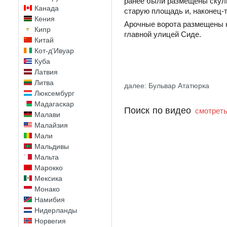
ранее были размещены скуль
Канада
старую площадь и, наконец-
Кения
Арочные ворота размещены на
Кипр
главной улицей Сиде.
Китай
Кот-д'Ивуар
Куба
Латвия
Литва
далее: Бульвар Ататюрка
Люксембург
Мадагаскар
Поиск по видео
смотреть
Малави
Малайзия
Мали
Мальдивы
Мальта
Марокко
Мексика
Монако
Намибия
Нидерланды
Норвегия