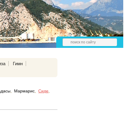
иза
Гимн
адасы
,
Мармарис
,
Сиде
,