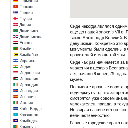
Германия
Гонконг
Греция
Грузия
Дания
Сиде некогда являлся одним
Доминика
еще до нашей эпохи в VII в.
Доминикана
также Александр Великий. В н
Египет
девушками. Конкретно это в
Замбия
монументы были сделаны в С
Зимбабве
правителей и мощь той эры.
Израиль
Сиде как раз начинается за
Индия
уважения к цезарю Веспасиан
Индонезия
лет, начало 9 конец 79 год 
Иордания
музее.
Ирландия
По высоте арочные ворота п
Исландия
подчеркнуть то, что за прот
Испания
смотрятся уже совсем иначе,
Италия
увлекателен, правда, в тек
Кабо-Верде
Невзирая на свое ветхое со
Казахстан
величественностью.
Камбоджа
Главные городские врата нах
Камерун