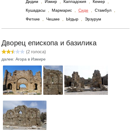
Дидим
,
Измир
,
Каппадокия
,
Кемер
,
Кушадасы
,
Мармарис
,
Сиде
,
Стамбул
,
Фетхие
,
Чешме
,
Ыгдыр
,
Эрзурум
Дворец епископа и базилика
(
2
голоса)
далее: Агора в Измире