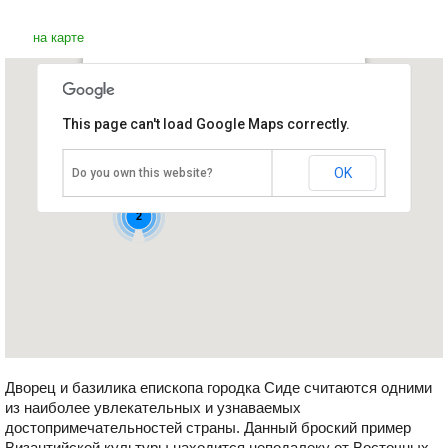
на карте
Дворец епископа и базилика
This page can't load Google Maps correctly.
Турция, Сиде
OK
Do you own this website?
2
Дворец и базилика епископа городка Сиде считаются одними
из наиболее увлекательных и узнаваемых
достопримечательностей страны. Данный броский пример
Византийской культуры находится неподалеку от Восточных