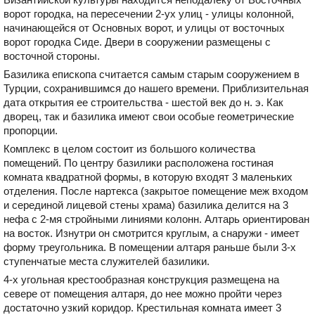
ворот городка, на пересечении 2-ух улиц - улицы колонной,
начинающейся от Основных ворот, и улицы от восточных
ворот городка Сиде. Двери в сооружении размещены с
восточной стороны.
Базилика епископа считается самым старым сооружением в
Турции, сохранившимся до нашего времени. Приблизительная
дата открытия ее строительства - шестой век до н. э. Как
дворец, так и базилика имеют свои особые геометрические
пропорции.
Комплекс в целом состоит из большого количества
помещений. По центру базилики расположена гостиная
комната квадратной формы, в которую входят 3 маленьких
отделения. После нартекса (закрытое помещение меж входом
и серединой лицевой стены храма) базилика делится на 3
нефа с 2-мя стройными линиями колонн. Алтарь ориентирован
на восток. Изнутри он смотрится круглым, а снаружи - имеет
форму треугольника. В помещении алтаря раньше были 3-х
ступенчатые места служителей базилики.
4-х угольная крестообразная конструкция размещена на
севере от помещения алтаря, до нее можно пройти через
достаточно узкий коридор. Крестильная комната имеет 3