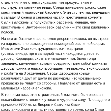
отделения и ее стенки украшают четырехугольные и
полукруглые каменные ниши. Среди помещения расположен
крестильный мраморный бассейн с 3-мя ступенями, ведущими
к западу. В южной и северной частях крестильной комнаты
были выложены 2 полукруглых бассейна, меньше, чем
крестильный. Внутренний верх базилики – это свод кирпичных
поясов.
На юге от базилики расположен дворец епископа, он выстроен
из параллельно размещенных помещений различной формы.
Меж этими 2-мя конструкциями стоит мартрион
(усыпальница), где в западной части находится дверь во
дворец. Коридоры, скрытые изящными, как было тогда
заведено, каменными арками, соединяют меж собой комнаты
дворца. Комната епископа обладает четырехугольной формой
и разбита на 3 отделения. Своды дворцовой крыши
различаются друг от друга по размерам, что чрезвычайно
прекрасно выглядит со стороны. Недалеко от дворца есть и
маленькая часовня епископа.
В то время весь этот строительный комплекс был опоясан
высочайшими стенами и утопал в чудесном саду. Площадь его
примерно 9700 кв. м. Дворец и базилика были
распланированы и отчасти построены во время, когда Сиде