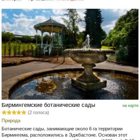
Бирмингемские ботанические сады
на карте
(
2
голоса)
Природа
Ботанические сады, занимающие около 6 га территории
Бирмингема, расположились в Эджбастоне. Основан этот