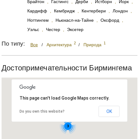
Брайтон
,
Гастингс
,
Дерби
,
Истборн
,
Йорк
,
Кардифф
,
Кембридж
,
Кентербери
,
Лондон
,
Ноттингем
,
Ньюкасл-на-Тайне
,
Оксфорд
,
Уэльс
,
Честер
,
Эксетер
По типу:
2
1
Все
/
Архитектура
/
Природа
Достопримечательности Бирмингема
This page can't load Google Maps correctly.
OK
Do you own this website?
3