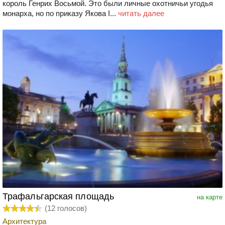
король Генрих Восьмой. Это были личные охотничьи угодья
монарха, но по приказу Якова I...
читать далее
Трафальгарская площадь
на карте
(
12
голосов)
Архитектура