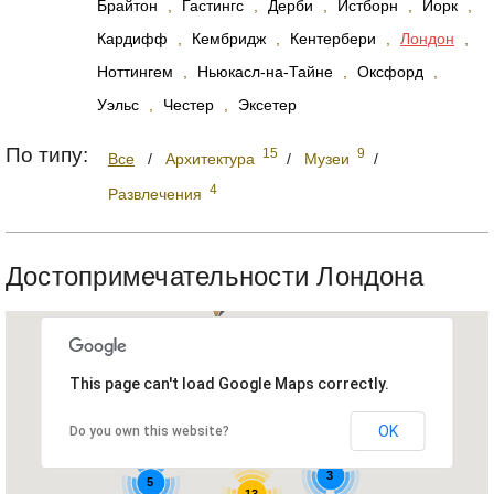
Брайтон
,
Гастингс
,
Дерби
,
Истборн
,
Йорк
,
Кардифф
,
Кембридж
,
Кентербери
,
Лондон
,
Ноттингем
,
Ньюкасл-на-Тайне
,
Оксфорд
,
Уэльс
,
Честер
,
Эксетер
По типу:
15
9
Все
/
Архитектура
/
Музеи
/
4
Развлечения
Достопримечательности Лондона
This page can't load Google Maps correctly.
5
OK
Do you own this website?
3
5