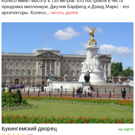
Колесо имеет высоту в 135 метров. Его построили в честь
праздника миллениум. Джулия Барфилд и Дэвид Маркс - его
архитекторы. Колесо...
читать далее
Букингемский дворец
на карте