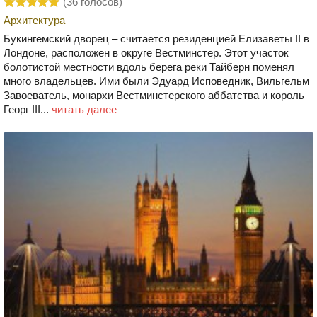
(
36
голосов)
Архитектура
Букингемский дворец – считается резиденцией Елизаветы II в
Лондоне, расположен в округе Вестминстер. Этот участок
болотистой местности вдоль берега реки Тайберн поменял
много владельцев. Ими были Эдуард Исповедник, Вильгельм
Завоеватель, монархи Вестминстерского аббатства и король
Георг III...
читать далее