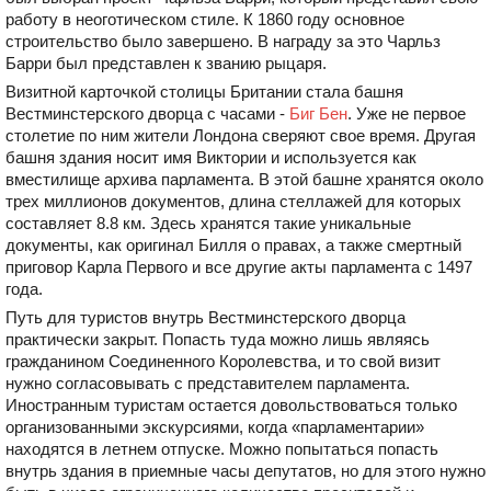
работу в неоготическом стиле. К 1860 году основное
строительство было завершено. В награду за это Чарльз
Барри был представлен к званию рыцаря.
Визитной карточкой столицы Британии стала башня
Вестминстерского дворца с часами -
Биг Бен
. Уже не первое
столетие по ним жители Лондона сверяют свое время. Другая
башня здания носит имя Виктории и используется как
вместилище архива парламента. В этой башне хранятся около
трех миллионов документов, длина стеллажей для которых
составляет 8.8 км. Здесь хранятся такие уникальные
документы, как оригинал Билля о правах, а также смертный
приговор Карла Первого и все другие акты парламента с 1497
года.
Путь для туристов внутрь Вестминстерского дворца
практически закрыт. Попасть туда можно лишь являясь
гражданином Соединенного Королевства, и то свой визит
нужно согласовывать с представителем парламента.
Иностранным туристам остается довольствоваться только
организованными экскурсиями, когда «парламентарии»
находятся в летнем отпуске. Можно попытаться попасть
внутрь здания в приемные часы депутатов, но для этого нужно