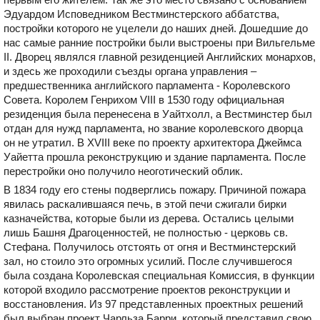
Эдуардом Исповедником Вестминстерского аббатства,
постройки которого не уцелели до наших дней. Дошедшие до
нас самые ранние постройки были выстроены при Вильгельме
II. Дворец являлся главной резиденцией Английских монархов,
и здесь же проходили съезды органа управления –
предшественника английского парламента - Королевского
Совета. Королем Генрихом VIII в 1530 году официальная
резиденция была перенесена в Уайтхолл, а Вестминстер был
отдан для нужд парламента, но звание королевского дворца
он не утратил. В XVIII веке по проекту архитектора Джеймса
Уайетта прошла реконструкцию и здание парламента. После
перестройки оно получило неоготический облик.
В 1834 году его стены подверглись пожару. Причиной пожара
явилась раскалившаяся печь, в этой печи сжигали бирки
казначейства, которые были из дерева. Остались целыми
лишь Башня Драгоценностей, не полностью - церковь св.
Стефана. Получилось отстоять от огня и Вестминстерский
зал, но стоило это огромных усилий. После случившегося
была создана Королевская специальная Комиссия, в функции
которой входило рассмотрение проектов реконструкции и
восстановления. Из 97 представленных проектных решений
был выбран проект Чарльза Барри, который представил свою