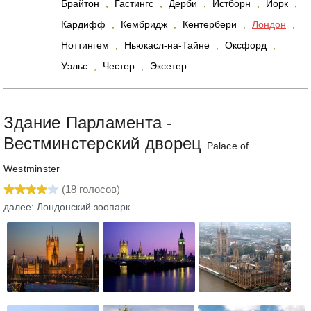
Брайтон
,
Гастингс
,
Дерби
,
Истборн
,
Йорк
,
Кардифф
,
Кембридж
,
Кентербери
,
Лондон
,
Ноттингем
,
Ньюкасл-на-Тайне
,
Оксфорд
,
Уэльс
,
Честер
,
Эксетер
Здание Парламента -
Вестминстерский дворец
Palace of
Westminster
(
18
голосов)
далее: Лондонский зоопарк