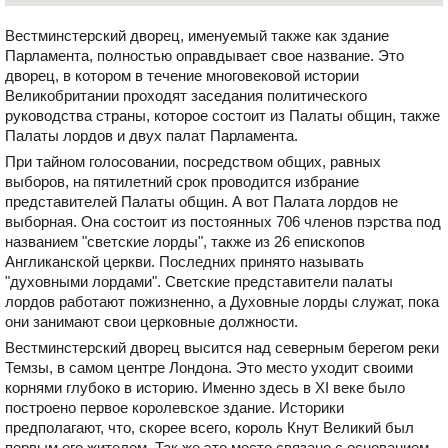
Вестминстерский дворец, именуемый также как здание
Парламента, полностью оправдывает свое название. Это
дворец, в котором в течение многовековой истории
Великобритании проходят заседания политического
руководства страны, которое состоит из Палаты общин, также
Палаты лордов и двух палат Парламента.
При тайном голосовании, посредством общих, равных
выборов, на пятилетний срок проводится избрание
представителей Палаты общин. А вот Палата лордов не
выборная. Она состоит из постоянных 706 членов пэрства под
названием "светские лорды", также из 26 епископов
Англиканской церкви. Последних принято называть
"духовными лордами". Светские представители палаты
лордов работают пожизненно, а Духовные лорды служат, пока
они занимают свои церковные должности.
Вестминстерский дворец высится над северным берегом реки
Темзы, в самом центре Лондона. Это место уходит своими
корнями глубоко в историю. Именно здесь в XI веке было
построено первое королевское здание. Историки
предполагают, что, скорее всего, король Кнут Великий был
первым его жителем. Так же это место связано с основанием