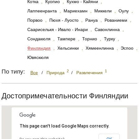
Котка
,
Куопио
,
Кухмо - Кайяни
,
Лаппеенранта
,
Мариехамн
,
Миккели
,
Оулу
,
Порвоо
,
Пюхя - Луосто
,
Рануа
,
Рованиеми
,
Саариселькя - Ивало - Инари
,
Савонлинна
,
Сондакюля
,
Тампере
,
Торнио
,
Турку
,
Финляндия
,
Хельсинки
,
Хямеенлинна
,
Эспоо
,
Ювяскюля
По типу:
2
1
Все
/
Природа
/
Развлечения
Достопримечательности Финляндии
This page can't load Google Maps correctly.