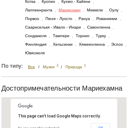
Котка
,
Куопио
,
Кухмо - Кайяни
,
Лаппеенранта
,
Мариехамн
,
Миккели
,
Оулу
,
Порвоо
,
Пюхя - Луосто
,
Рануа
,
Рованиеми
,
Саариселькя - Ивало - Инари
,
Савонлинна
,
Сондакюля
,
Тампере
,
Торнио
,
Турку
,
Финляндия
,
Хельсинки
,
Хямеенлинна
,
Эспоо
,
Ювяскюля
По типу:
2
1
Все
/
Музеи
/
Природа
Достопримечательности Мариехамна
This page can't load Google Maps correctly.