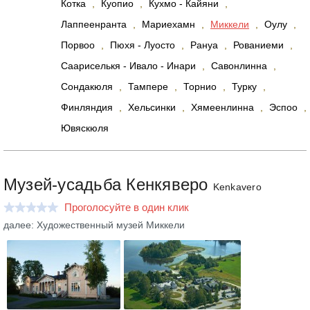
Котка
,
Куопио
,
Кухмо - Кайяни
,
Лаппеенранта
,
Мариехамн
,
Миккели
,
Оулу
,
Порвоо
,
Пюхя - Луосто
,
Рануа
,
Рованиеми
,
Саариселькя - Ивало - Инари
,
Савонлинна
,
Сондакюля
,
Тампере
,
Торнио
,
Турку
,
Финляндия
,
Хельсинки
,
Хямеенлинна
,
Эспоо
,
Ювяскюля
Музей-усадьба Кенкяверо
Kenkavero
Проголосуйте в один клик
далее: Художественный музей Миккели