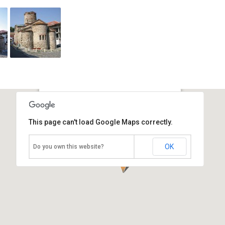
Церковь св. Иоанна Крестителя
This page can't load Google Maps correctly.
Хорватия, Сплит
OK
2
Do you own this website?