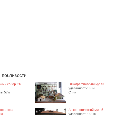
 поблизости
ный собор Св.
Этнографический музей
удаленность: 88м
ть: 57м
Сплит
ператора
Археологический музей
на
удаленность: 881м