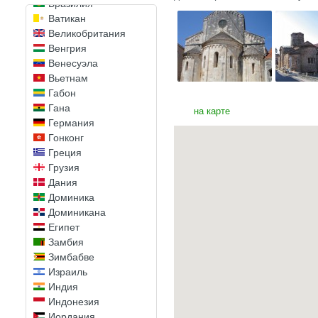
Бразилия
Ватикан
Великобритания
Венгрия
Венесуэла
Вьетнам
Габон
Гана
на карте
Германия
Гонконг
Греция
Грузия
Дания
Доминика
Доминикана
Египет
Замбия
Зимбабве
Израиль
Индия
Индонезия
Иордания