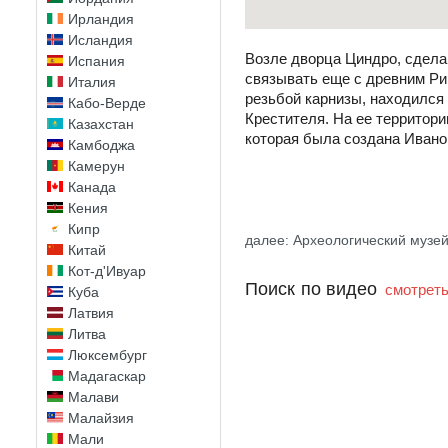
Ирландия
Исландия
Возле дворца Циндро, сдела
Испания
связывать еще с древним Ри
Италия
резьбой карнизы, находился 
Кабо-Верде
Крестителя. На ее территори
Казахстан
которая была создана Иван
Камбоджа
Камерун
Канада
Кения
Кипр
далее: Археологический музе
Китай
Кот-д'Ивуар
Поиск по видео
смотреть
Куба
Латвия
Литва
Люксембург
Мадагаскар
Малави
Малайзия
Мали