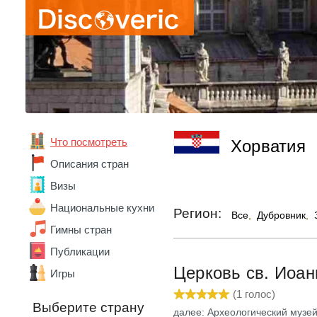
Абхазия
Австралия
Что посмотреть
Австрия
Хорватия
Азербайджан
Описания стран
Алжир
Визы
Ангола
Андорра
Национальные кухни
Регион:
Все
,
Дубровник
,
Аргентина
Гимны стран
Армения
Беларусь
Публикации
Бельгия
Церковь св. Иоан
Игры
Бенин
Болгария
(
1
голос)
Выберите страну
Боливия
далее: Археологический музе