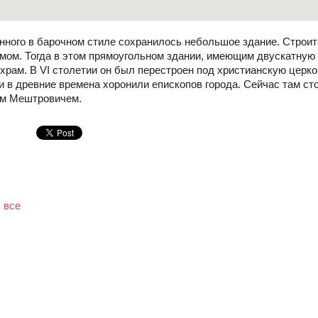
нного в барочном стиле сохранилось небольшое здание. Строит
мом. Тогда в этом прямоугольном здании, имеющим двускатну
храм. В VI столетии он был перестроен под христианскую церк
и в древние времена хоронили епископов города. Сейчас там сто
ом Мештровичем.
й
 все