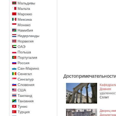
Мальдивы
Мальта
Марокко
Мексика
Монако
Намибия
Нидерланды
Норвегия
ОАЭ
Польша
Португалия
Россия
Сан-Марино
Сенегал
Достопримечательности
Сингапур
Словения
Кафедраль
Домния
США
удаленнос
Таиланд
Сплит
Танзания
Тунис
Дворец им
Турция
Диоклетиа