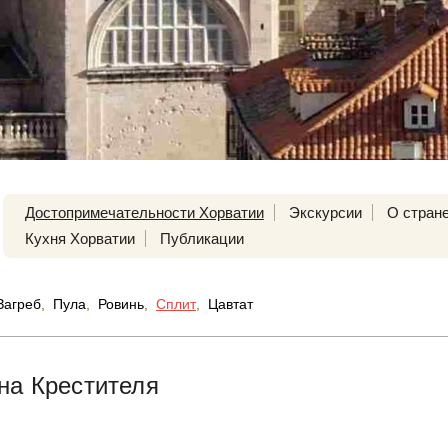
Достопримечательности Хорватии
Экскурсии
О стран
Кухня Хорватии
Публикации
Загреб
,
Пула
,
Ровинь
,
Сплит
,
Цавтат
на Крестителя
й