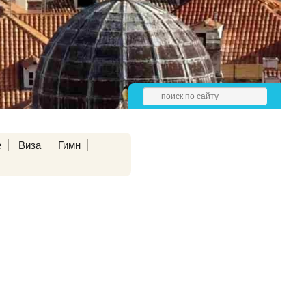
е
Виза
Гимн