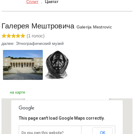
Сплит
,
Цавтат
Галерея Мештровича
Galerija Mestrovic
(
1
голос)
далее: Этнографический музей
на карте
Галерея Мештровича
This page can't load Google Maps correctly.
Хорватия, Сплит
OK
Do you own this website?