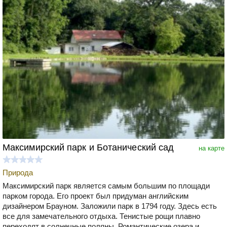
Максимирский парк и Ботанический сад
на карте
Природа
Максимирский парк является самым большим по площади
парком города. Его проект был придуман английским
дизайнером Брауном. Заложили парк в 1794 году. Здесь есть
все для замечательного отдыха. Тенистые рощи плавно
переходят в солнечные поляны. Романтические озера и