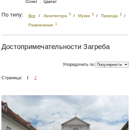
Сплит
,
Цавтат
По типу:
5
5
2
Все
/
Архитектура
/
Музеи
/
Природа
/
1
Развлечения
Достопримечательности Загреба
Упорядочить по
1
2
Страница: