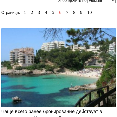
Упорядочить по
1
2
3
4
5
6
7
8
9
10
Страница:
Чаще всего ранее бронирование действует в