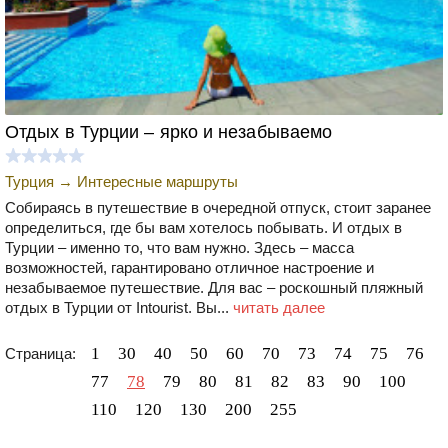
Отдых в Турции – ярко и незабываемо
Турция
→
Интересные маршруты
Собираясь в путешествие в очередной отпуск, стоит заранее
определиться, где бы вам хотелось побывать. И отдых в
Турции – именно то, что вам нужно. Здесь – масса
возможностей, гарантировано отличное настроение и
незабываемое путешествие. Для вас – роскошный пляжный
отдых в Турции от Intourist. Вы...
читать далее
1
30
40
50
60
70
73
74
75
76
Страница:
77
78
79
80
81
82
83
90
100
110
120
130
200
255