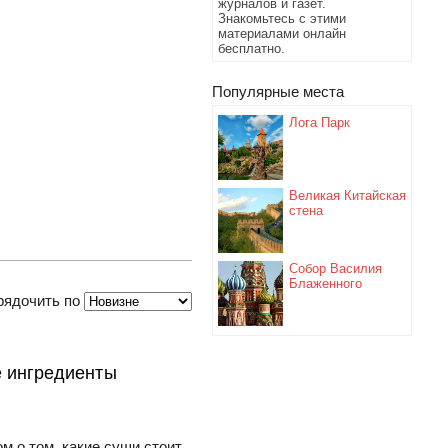
журналов и газет.
Знакомьтесь с этими
материалами онлайн
бесплатно.
Популярные места
Лога Парк
Великая Китайская
стена
Собор Василия
Блаженного
рядочить по
е ингредиенты
м о том, какие суши стоит