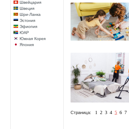
Швейцария
Швеция
Шри-Ланка
Эстония
Эфиопия
ЮАР
Южная Корея
Япония
1
2
3
4
5
6
7
Страница: