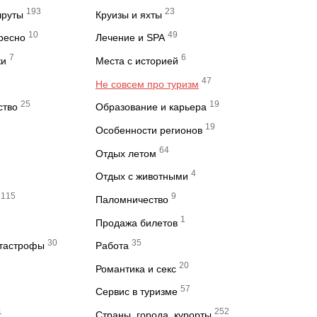
193
23
шруты
Круизы и яхты
10
49
ересно
Лечение и SPA
7
6
ки
Места с историей
47
Не совсем про туризм
25
19
ство
Образование и карьера
19
Особенности регионов
64
Отдых летом
4
Отдых с животными
115
9
Паломничество
1
Продажа билетов
30
35
атастрофы
Работа
20
Романтика и секс
57
Сервис в туризме
1
252
Страны, города, курорты