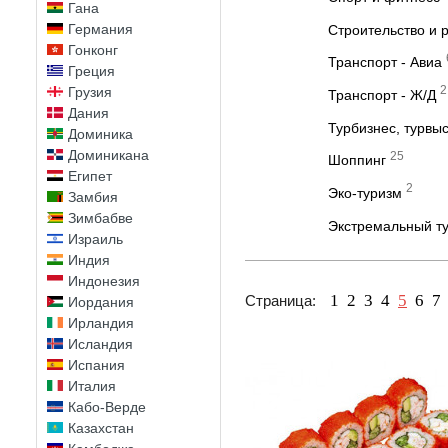
Гана
Германия
Строительство и 
Гонконг
Транспорт - Авиа
Греция
2
Грузия
Транспорт - Ж/Д
Дания
Турбизнес, турвы
Доминика
Доминикана
25
Шоппинг
Египет
2
Эко-туризм
Замбия
Зимбабве
Экстремальный ту
Израиль
Индия
Индонезия
1
2
3
4
5
6
7
Страница:
Иордания
Ирландия
Исландия
Испания
Италия
Кабо-Верде
Казахстан