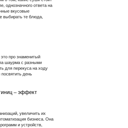
ле, однозначного ответа на
енные вкусовые
е выбирать те блюда,
е это про знаменитый
ла шаурма с разными
ть для перекуса на ходу
и посвятить день
тиниц – эффект
анизаций, увеличить их
втоматизация бизнеса. Она
рограмм и устройств,