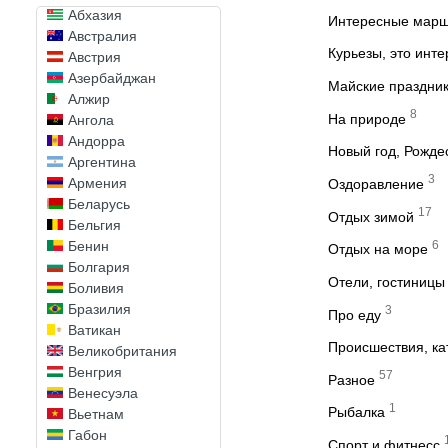
Абхазия
Интересные мар
Австралия
Курьезы, это инт
Австрия
Азербайджан
Майские праздни
Алжир
8
На природе
Ангола
Андорра
Новый год, Рожде
Аргентина
3
Армения
Оздоравление
Беларусь
17
Отдых зимой
Бельгия
6
Бенин
Отдых на море
Болгария
Отели, гостиницы
Боливия
Бразилия
3
Про еду
Ватикан
Происшествия, к
Великобритания
Венгрия
57
Разное
Венесуэла
1
Рыбалка
Вьетнам
Габон
Спорт и фитнесс