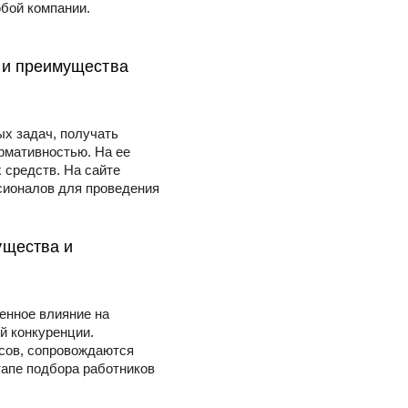
бой компании.
 и преимущества
х задач, получать
рмативностью. На ее
 средств. На сайте
ессионалов для проведения
ущества и
енное влияние на
й конкуренции.
рсов, сопровождаются
апе подбора работников