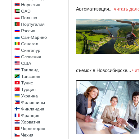
Норвегия
Автоматизация...
читать дал
ОАЭ
Польша
Португалия
Россия
Сан-Марино
Сенегал
Сингапур
Словения
США
Таиланд
съемок в Новосибирске...
чи
Танзания
Тунис
Турция
Украина
Филиппины
Финляндия
Франция
Хорватия
Черногория
Чехия