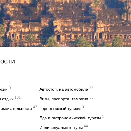
вости
9
22
рсии
Автостоп, на автомобиле
101
58
и отдых
Визы, паспорта, таможня
47
31
римечательности
Горнолыжный туризм
1
Еда и гастрономический туризм
44
Индивидуальные туры