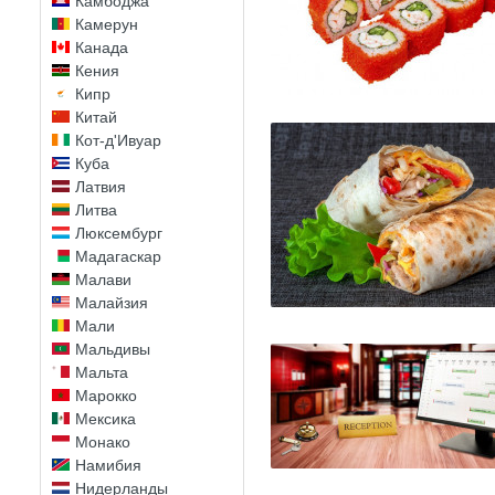
Камбоджа
Камерун
Канада
Кения
Кипр
Китай
Кот-д'Ивуар
Куба
Латвия
Литва
Люксембург
Мадагаскар
Малави
Малайзия
Мали
Мальдивы
Мальта
Марокко
Мексика
Монако
Намибия
Нидерланды