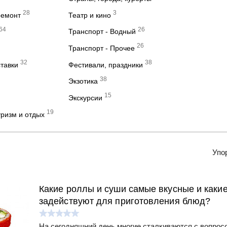
28
3
ремонт
Театр и кино
64
26
Транспорт - Водный
26
Транспорт - Прочее
32
38
ставки
Фестивали, праздники
38
Экзотика
15
Экскурсии
19
ризм и отдых
Упо
Какие роллы и суши самые вкусные и каки
задействуют для приготовления блюд?
На сегодняшний день многие сталкиваются с вопросо